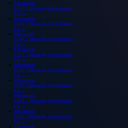
04
8 spældir
TEST 11
Runavík, Faroe Islands
Vís
→
05
8 spældir
TEST 12
Runavík, Faroe Islands
Vís
→
06
8 spældir
TEST 13
Runavík, Faroe Islands
Vís
→
07
8 spældir
TEST 14
Runavík, Faroe Islands
Vís
→
08
8 spældir
TEST 15
Runavík, Faroe Islands
Vís
→
09
8 spældir
TEST 16
Runavík, Faroe Islands
Vís
→
10
8 spældir
TEST 17
Runavík, Faroe Islands
Vís
→
11
8 spældir
TEST 18
Runavík, Faroe Islands
Vís
→
12
8 spældir