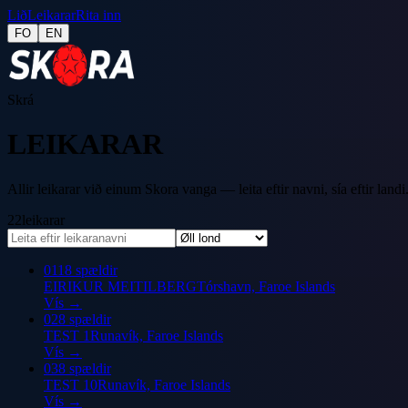
Lið
Leikarar
Rita inn
FO
EN
Skrá
LEIKARAR
Allir leikarar við einum Skora vanga — leita eftir navni, sía eftir landi
22
leikarar
01
18 spældir
EIRIKUR MEITILBERG
Tórshavn, Faroe Islands
Vís
→
02
8 spældir
TEST 1
Runavík, Faroe Islands
Vís
→
03
8 spældir
TEST 10
Runavík, Faroe Islands
Vís
→